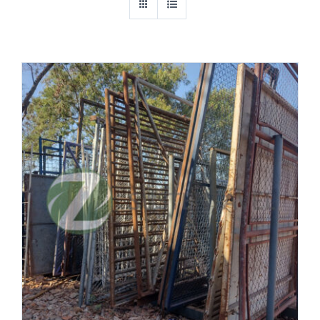
Cantoneiras
Chapas
Equipamentos Industriais
Esquadrilhas metálicas (METALON)
Ferragens e Construção Civil
Ferro
Madeira