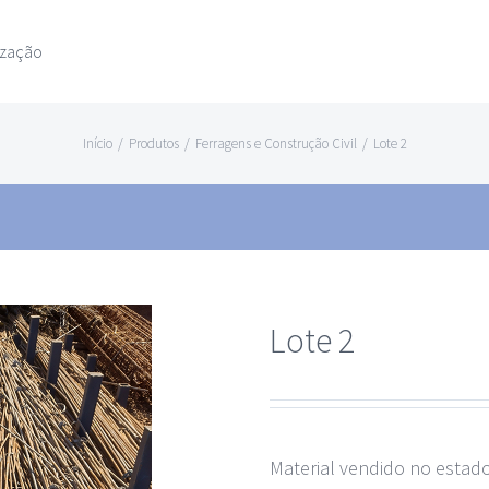
ização
Início
/
Produtos
/
Ferragens e Construção Civil
/
Lote 2
Lote 2
Material vendido no estad