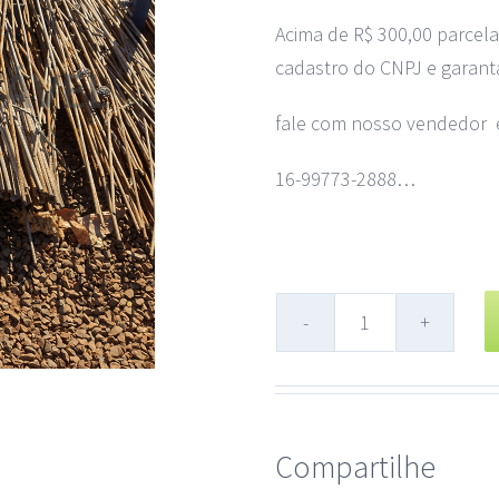
Acima de R$ 300,00 parcela
cadastro do CNPJ e garan
fale com nosso vendedor e
16-99773-2888…
Lote
2
quantidade
Compartilhe