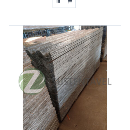
Cantoneiras
Chapas
Equipamentos Industriais
Esquadrilhas metálicas (METALON)
Ferragens e Construção Civil
Ferro
Madeira