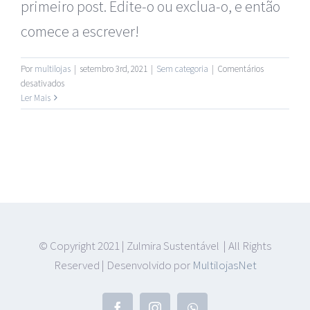
primeiro post. Edite-o ou exclua-o, e então
Cantoneiras
comece a escrever!
Chapas
Por
multilojas
|
setembro 3rd, 2021
|
Sem categoria
|
Comentários
em
desativados
Olá,
Ler Mais
Equipamentos Industriais
mundo!
Esquadrilhas metálicas (METALON)
Ferragens e Construção Civil
Ferro
© Copyright 2021 | Zulmira Sustentável | All Rights
Reserved | Desenvolvido por
MultilojasNet
Madeira