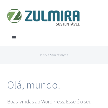
Ir
para
o
conteúdo
Toggle
Navigation
Produtos
Início
/
Sem categoria
Aço
Contato
Olá, mundo!
Alumínio
Localização
Canos
Boas-vindas ao WordPress. Esse é o seu