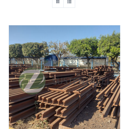
Cantoneiras
Chapas
Equipamentos Industriais
Esquadrilhas metálicas (METALON)
Ferragens e Construção Civil
Ferro
Madeira