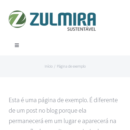
Ir
para
o
conteúdo
Toggle
Navigation
Produtos
Início
/
Página de exemplo
Aço
Contato
Esta é uma página de exemplo. É diferente
Alumínio
Localização
de um post no blog porque ela
Canos
permanecerá em um lugar e aparecerá na