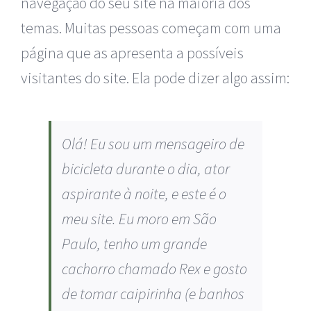
navegação do seu site na maioria dos
Cantoneiras
temas. Muitas pessoas começam com uma
página que as apresenta a possíveis
Chapas
visitantes do site. Ela pode dizer algo assim:
Equipamentos Industriais
Olá! Eu sou um mensageiro de
Esquadrilhas metálicas (METALON)
bicicleta durante o dia, ator
aspirante à noite, e este é o
Ferragens e Construção Civil
meu site. Eu moro em São
Paulo, tenho um grande
Ferro
cachorro chamado Rex e gosto
de tomar caipirinha (e banhos
Madeira