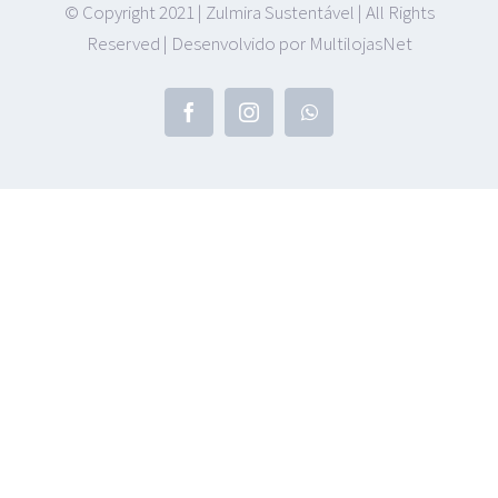
© Copyright 2021 | Zulmira Sustentável | All Rights
Cantoneiras
Reserved | Desenvolvido por MultilojasNet
Chapas
Equipamentos Industriais
Esquadrilhas metálicas (METALON)
Ferragens e Construção Civil
Ferro
Madeira