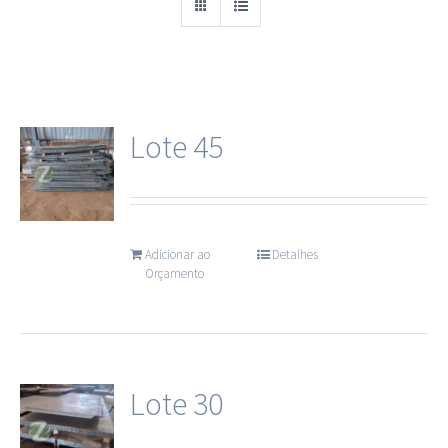
Cantoneiras
Chapas
Lote 45
Equipamentos Industriais
Esquadrilhas metálicas (METALON)
Adicionar ao
Detalhes
Orçamento
Ferragens e Construção Civil
Ferro
Lote 30
Madeira