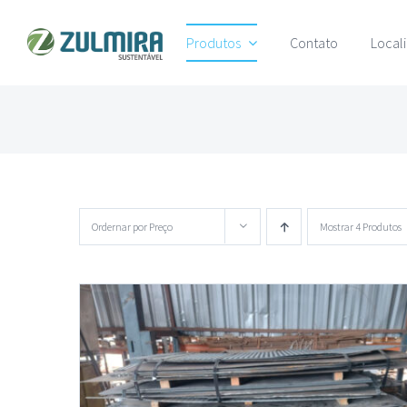
Ir
Produtos
Contato
Local
para
o
conteúdo
Ordernar por
Preço
Mostrar
4 Produtos