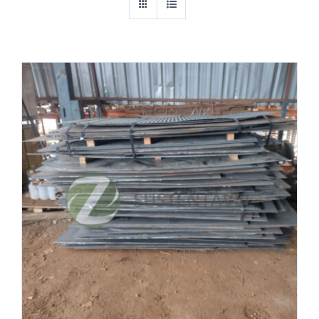
Cantoneiras
Chapas
Equipamentos Industriais
Esquadrilhas metálicas (METALON)
Ferragens e Construção Civil
Ferro
Madeira