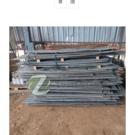
Cantoneiras
Chapas
Equipamentos Industriais
Esquadrilhas metálicas (METALON)
Ferragens e Construção Civil
Ferro
Madeira