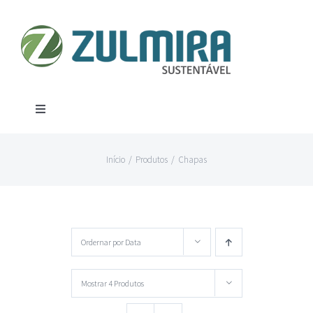
Ir
para
o
conteúdo
Toggle
Navigation
Produtos
Início
/
Produtos
/
Chapas
Aço
Contato
Alumínio
Localização
Ordernar por
Data
Canos
Mostrar
4 Produtos