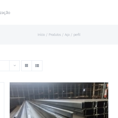
ização
Início
/
Produtos
/
Aço
/
perfil