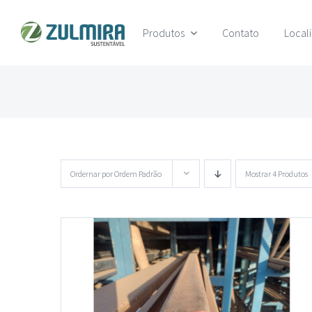
Ir
Produtos
Contato
Local
para
o
conteúdo
Ordernar por
Ordem Padrão
Mostrar
4 Produtos