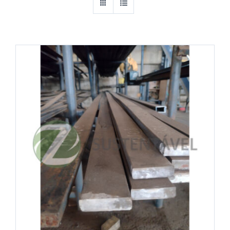
Cantoneiras
Chapas
Equipamentos Industriais
Esquadrilhas metálicas (METALON)
Ferragens e Construção Civil
Ferro
Madeira