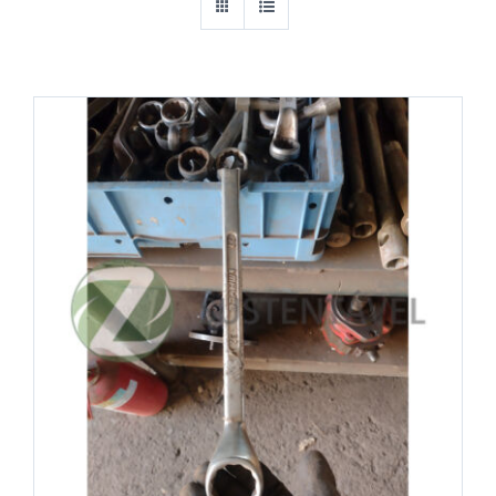
Cantoneiras
Chapas
Equipamentos Industriais
Esquadrilhas metálicas (METALON)
Ferragens e Construção Civil
Ferro
Madeira