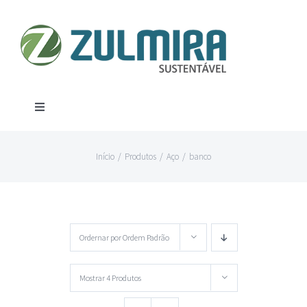
Ir
para
o
conteúdo
Toggle
Navigation
Produtos
Início
/
Produtos
/
Aço
/
banco
Aço
Contato
Alumínio
Localização
Ordernar por
Ordem Padrão
Canos
Mostrar
4 Produtos