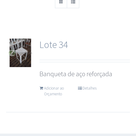
Cantoneiras
Chapas
Lote 34
Equipamentos Industriais
Esquadrilhas metálicas (METALON)
Banqueta de aço reforçada
Ferragens e Construção Civil
Adicionar ao
Detalhes
Orçamento
Ferro
Madeira