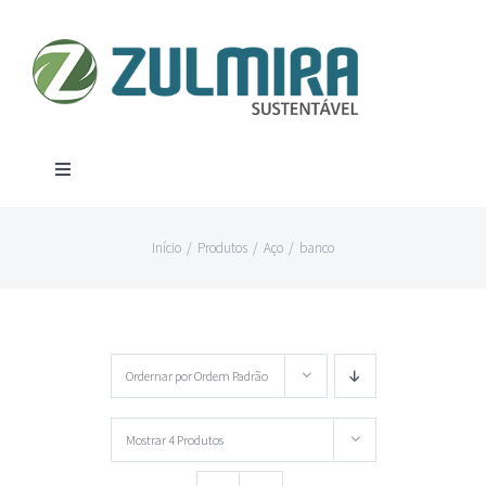
Ir
para
o
conteúdo
Toggle
Navigation
Produtos
Início
/
Produtos
/
Aço
/
banco
Aço
Contato
Alumínio
Localização
Ordernar por
Ordem Padrão
Canos
Mostrar
4 Produtos