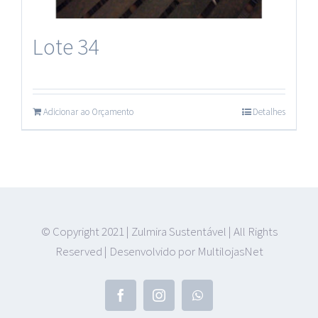
Plásticos
Lote 34
Adicionar ao Orçamento
Detalhes
© Copyright 2021 | Zulmira Sustentável | All Rights
Reserved | Desenvolvido por MultilojasNet