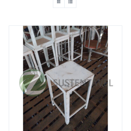
Cantoneiras
Chapas
Equipamentos Industriais
Esquadrilhas metálicas (METALON)
Ferragens e Construção Civil
Ferro
Madeira