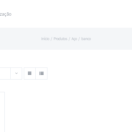
ização
Início
/
Produtos
/
Aço
/
banco