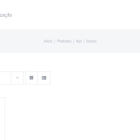
ização
Início
/
Produtos
/
Aço
/
banco